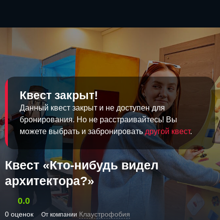
Квест закрыт!
Данный квест закрыт и не доступен для
бронирования. Но не расстраивайтесь! Вы
можете выбрать и забронировать
другой квест
.
Квест «Кто-нибудь видел
архитектора?»
0.0
0 оценок
Клаустрофобия
От компании