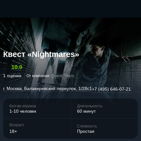
Квест «Nightmares»
10.0
1 оценка
Quest Stars
От компании
г. Москва, Балакиревский переулок, 1/28с1
+7 (495) 646-07-21
Кол-во игроков
Длительность
1-10 человек
60 минут
Возраст
Сложность
18+
Простая