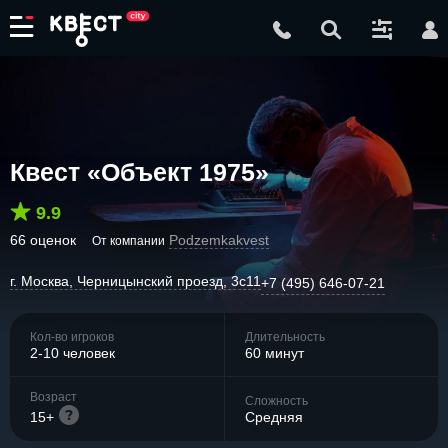
Квест «Объект 1975»
9.9
66 оценок
Podzemkakvest
От компании
г. Москва, Черницынский проезд, 3с11
+7 (495) 646-07-21
Кол-во игроков
Длительность
2-10 человек
60 минут
Возраст
Сложность
15+
Средняя