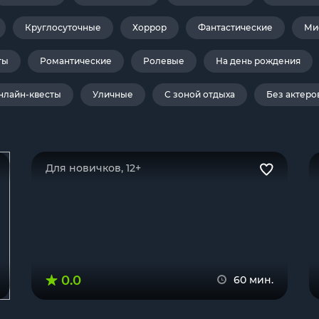
Круглосуточные
Хоррор
Фантастические
Ми
ты
Романтические
Ролевые
На день рождения
нлайн-квесты
Уличные
С зоной отдыха
Без актеро
Для новичков, 12+
0.0
60 мин.