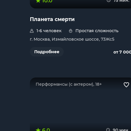
10.0
75 мин.
Планета смерти
1-6 человек
Простая сложность
г. Москва, Измайловское шоссе, 73Жс5
Подробнее
от 7 00
Перформансы (с актером), 18+
6.0
90 мин.