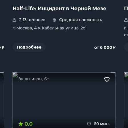
Half-Life: Инцидент в Черной Мезе
П
2-13 человек
Средняя сложность
г. Москва, 4-я Кабельная улица, 2с1
г
ст
₽
₽
Подробнее
0
от 6 000
Экшн-игры, 6+
0.0
60 мин.