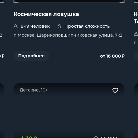
Космическая ловушка
К
Т
8-19 человек
Простая сложность
2
г. Москва, Шарикоподшипниковская улица, 7к2
г
₽
₽
Подробнее
0
от 16 000
Детские, 10+