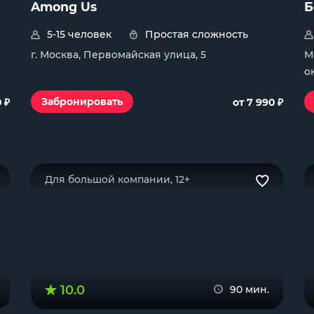
Among Us
Б
5-15 человек
Простая сложность
г. Москва, Первомайская улица, 5
М
о
₽
₽
Забронировать
0
от 7 990
Для большой компании, 12+
10.0
90 мин.