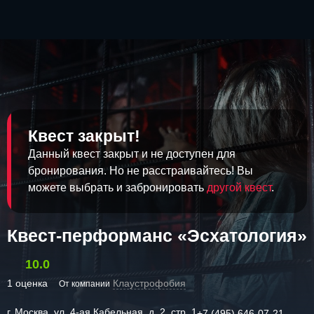
Квест закрыт!
Данный квест закрыт и не доступен для
бронирования. Но не расстраивайтесь! Вы
можете выбрать и забронировать
другой квест
.
Квест-перформанс «Эсхатология»
10.0
1 оценка
Клаустрофобия
От компании
г. Москва, ул. 4-ая Кабельная, д. 2, стр. 1
+7 (495) 646-07-21