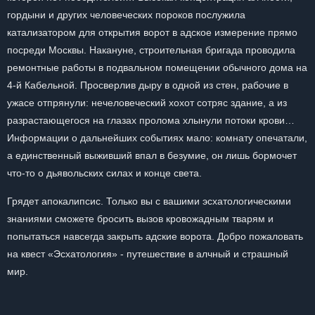
гордыни и других человеческих пороков послужила
катализатором для открытия ворот в адское измерение прямо
посреди Москвы. Накануне, строительная бригада проводила
ремонтные работы в подвальном помещении обычного дома на
4-й Кабельной. Просверлив дыру в одной из стен, рабочие в
ужасе отпрянули: нечеловеческий хохот сотряс здание, а из
разрастающегося на глазах пролома хлынули потоки крови…
Информации о дальнейших событиях мало: комнату опечатали,
а единственный выживший впал в безумие, он лишь бормочет
что-то о дьявольских силах и конце света.
Грядет апокалипсис. Только вы с вашими эсхатологическими
знаниями сможете бросить вызов кровожадным тварям и
попытаться навсегда закрыть адские ворота. Добро пожаловать
на квест «Эсхатология» - путешествие в алчный и страшный
мир.