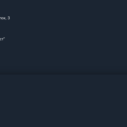
лок, 3
ст"