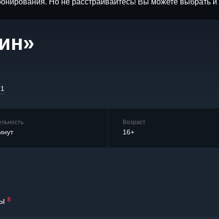
бронирования. Но не расстраивайтесь! Вы можете выбрать 
тин»
21
ельность
Возраст
инут
16+
ы
8