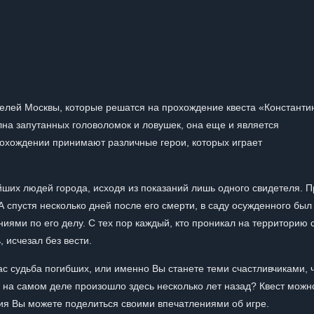
елей Москвы, которые решатся на прохождение квеста «Константи
олна запутанных головоломок и ловушек, она еще и является
рохождении принимают различные герои, которых играет
йших людей города, исходя из показаний лишь одного свидетеля. П
А спустя несколько дней после его смерти, в саду осужденного был
иями по его делу. С тех пор каждый, кто проникал на территорию 
, исчезал без вести.
ас судьба погибших, или именно Вы станете теми счастливчиками, 
же на самом деле произошло здесь несколько лет назад? Квест можн
ия Вы можете поделиться своими впечатлениями об игре.