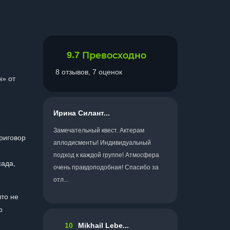
9.7
Превосходно
8 отзывов, 7 оценок
н» от
Ирина Силант...
Замечательный квест. Актерам
риговор
аплодисменты! Индивидуальный
подход к каждой группе! Атмосфера
сада,
очень правдоподобная! Спасибо за
отл...
что не
о
10
Mikhail Lebe...