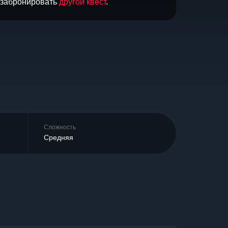
и забронировать
другой квест
.
Сложность
Средняя