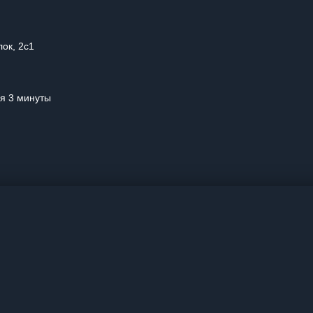
лок, 2с1
ая 3 минуты