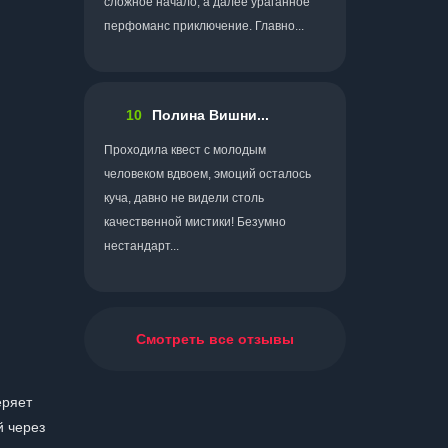
сложное начало, а далее ураганное
перфоманс приключение. Главно...
10
Полина Вишни...
Проходила квест с молодым
человеком вдвоем, эмоций осталось
куча, давно не видели столь
качественной мистики! Безумно
нестандарт...
Смотреть все отзывы
еряет
й через