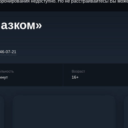
бронирования недоступно. Но не расстраивайтесь! Вы мож
лазком»
646-07-21
ельность
Возраст
инут
16+