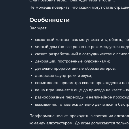
Она позвонит тебе... Она ждет тебя в гости...
Не можешь поверить, что сказки могут стать страшн
Особенности
Вас ждет:
сюжетный контакт: вас могут схватить, обнять, по
чистый дом (но все равно не рекомендуется наде
сюжет, разработанный в сотрудничестве с психо
декорации, построенные художниками;
детально проработанные образы актеров;
авторские саундтреки и звуки;
возможность просмотра своего прохождения по 
ваша игра начнется еще до прихода на квест – в
разнообразные переходы и нелинейное прохожд
выживание: готовьтесь активно двигаться и быстр
Перформанс нельзя проходить в состоянии алкоголь
команду алкотестером. До игры допускаются только