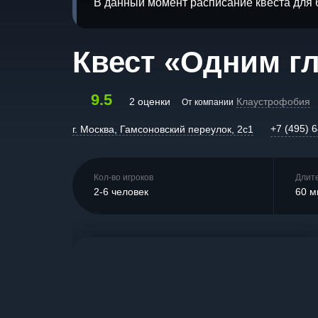
В данный момент расписание квеста для 
Квест «Одним г
9.5
2 оценки
Клаустрофобия
От компании
+7 (495) 
г. Москва, Гамсоновский переулок, 2с1
Кол-во игроков
Длит
2-6 человек
60 м