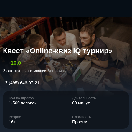
Квест «Online-квиз IQ турнир»
10.0
2 оценки
Все квизы
От компании
+7 (495) 646-07-21
Кол-во игроков
Длительность
1-500 человек
60 минут
Возраст
Сложность
16+
Простая