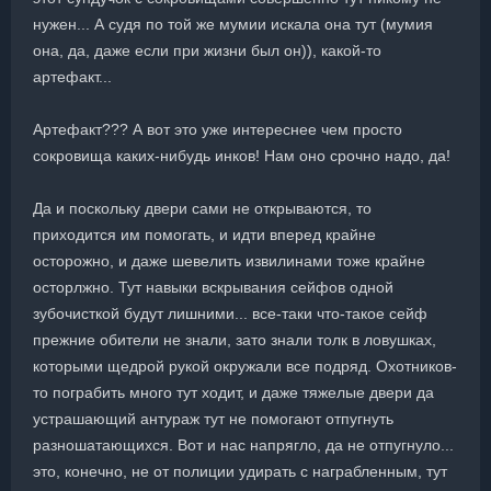
нужен... А судя по той же мумии искала она тут (мумия
она, да, даже если при жизни был он)), какой-то
артефакт...
Артефакт??? А вот это уже интереснее чем просто
сокровища каких-нибудь инков! Нам оно срочно надо, да!
Да и поскольку двери сами не открываются, то
приходится им помогать, и идти вперед крайне
осторожно, и даже шевелить извилинами тоже крайне
осторлжно. Тут навыки вскрывания сейфов одной
зубочисткой будут лишними... все-таки что-такое сейф
прежние обители не знали, зато знали толк в ловушках,
которыми щедрой рукой окружали все подряд. Охотников-
то пограбить много тут ходит, и даже тяжелые двери да
устрашающий антураж тут не помогают отпугнуть
разношатающихся. Вот и нас напрягло, да не отпугнуло...
это, конечно, не от полиции удирать с награбленным, тут