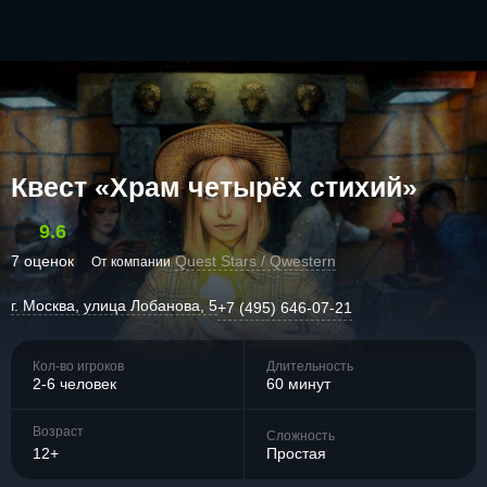
Квест «Храм четырёх стихий»
9.6
7 оценок
Quest Stars / Qwestern
От компании
г. Москва, улица Лобанова, 5
+7 (495) 646-07-21
Кол-во игроков
Длительность
2-6 человек
60 минут
Возраст
Сложность
12+
Простая