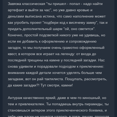
Завязка классическая "ты пришел - попал - надо найти
артефакт и выйти за час", но уже давно кровью и
деньгами выписана истина, что само наполнение может
как угробить проект "подбери код к висячему замку", так и
придать дополнительный шарм "ой, оно светится".
Конечно, простой подсветкой никого уже не удивишь, но
если ее добавить к оформлению и сопровождению
загадок, то мы получаем очень грамотно оформленный
квест, в котором все играет на легенду: от входа до
последней трещины на камне у последней загадки. Нас
снова удивили и порадовали подходом к приключению:
внимание каждой детали хочется уделять больше чем
загадкам, вот он рай тактилиста. Пощупать, рассмотреть,
да какие загадки?! Тут смотри, камни!
Антураж качественно яркий, даже в чем-то киношный, но
тем и привлекателен. Ты попадаешь внутрь пирамиды, ты
становишься актером этого приключенческого боевика, и
тебе уже адски не хочется ударить в грязь лицом, проходя