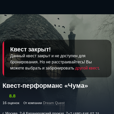
Квест закрыт!
Данный квест закрыт и не доступен для
бронирования. Но не расстраивайтесь! Вы
можете выбрать и забронировать
другой квест
.
Квест-перформанс «Чума»
8.8
16 оценок
Dream Quest
От компании
г. Москва, 2-й Карачаровский проезд, 2
+7 (495) 646-07-21