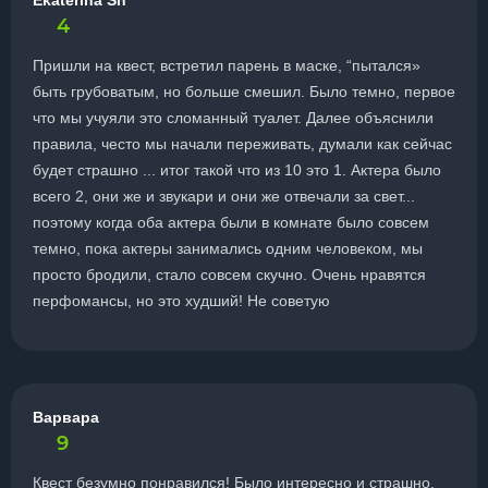
Ekaterina Sh
4
Пришли на квест, встретил парень в маске, “пытался»
быть грубоватым, но больше смешил. Было темно, первое
что мы учуяли это сломанный туалет. Далее объяснили
правила, често мы начали переживать, думали как сейчас
будет страшно ... итог такой что из 10 это 1. Актера было
всего 2, они же и звукари и они же отвечали за свет...
поэтому когда оба актера были в комнате было совсем
темно, пока актеры занимались одним человеком, мы
просто бродили, стало совсем скучно. Очень нравятся
перфомансы, но это худший! Не советую
Варвара
9
Квест безумно понравился! Было интересно и страшно.