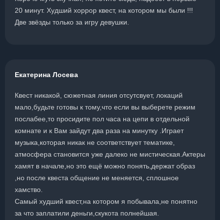
20 минут. Худший хоррор квест, на котором мы были !!!
Две звёзды только за игру девушки.
Екатерина Лосева
Квест никакой, сюжетная линия отсутсвует, локаций
мало,будьте готовы к тому,что если вы выберете режим
послабее,то просидите пол часа на цепи в отдельной
комнате и к Вам зайдут два раза на минутку .Играет
музыка,которая никак не соответствует тематике,
атмосфера становится уже далеко не мистическая.Актеры
хамят в начале,но это ещё можно понять,держат образ
,но после квеста общение не меняется, сплошное
хамство.
Самый худший квест,на котором я побывала,не понятно
за что заплатили деньги,скукота полнейшая.