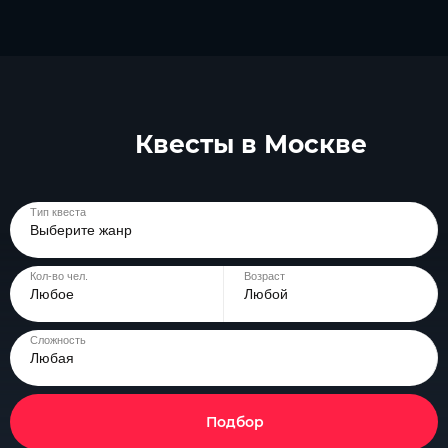
Квесты в Москве
Тип квеста
Выберите жанр
Кол-во чел.
Возраст
Любое
Любой
Сложность
Любая
Подбор