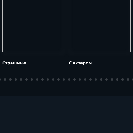
Страшные
С актером