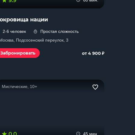
9.9
60 мин.
окровища нации
2-6 человек
Простая сложность
 Москва, Подсосенский переулок, 3
₽
Забронировать
от 4 900
Мистические, 10+
0.0
45 мин.