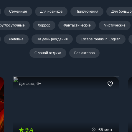
Семейные
Для новичков
Приключения
Для большо
руглосуточные
Хоррор
Фантастические
Мистические
Ролевые
На день рождения
Escape rooms in English
С зоной отдыха
Без актеров
Детские, 6+
9.4
65 мин.