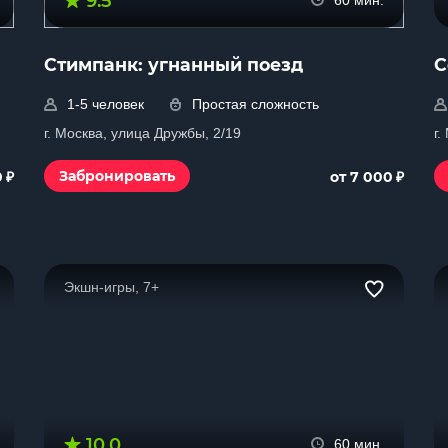
9.5
60 мин.
Стимпанк: угнанный поезд
С
1-5 человек
Простая сложность
г. Москва, улица Дружбы, 2/19
г.
₽
₽
Забронировать
0
от 7 000
Экшн-игры, 7+
10.0
60 мин.