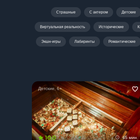
Страшные
С актером
Детские
Виртуальная реальность
Исторические
К
Экшн-игры
Лабиринты
Романтические
Детские, 6+
10.0
65 мин.