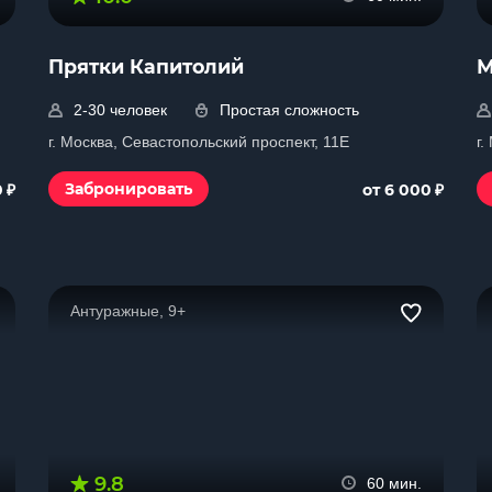
Прятки Капитолий
М
2-30 человек
Простая сложность
г. Москва, Севастопольский проспект, 11Е
г.
₽
₽
Забронировать
0
от 6 000
Антуражные, 9+
9.8
60 мин.