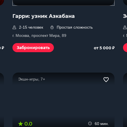
Гарри: узник Азкабана
З
2-15 человек
Простая сложность
г. Москва, проспект Мира, 89
г
₽
₽
Забронировать
0
от 5 000
Экшн-игры, 7+
0.0
60 мин.