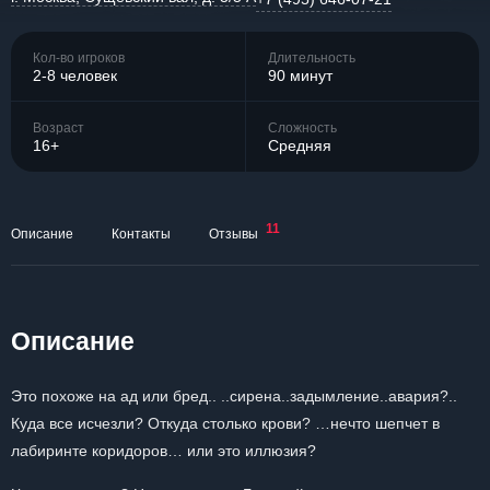
Кол-во игроков
Длительность
2-8 человек
90 минут
Возраст
Сложность
16+
Средняя
11
Описание
Контакты
Отзывы
Описание
Это похоже на ад или бред.. ..сирена..задымление..авария?..
Куда все исчезли? Откуда столько крови? …нечто шепчет в
лабиринте коридоров… или это иллюзия?