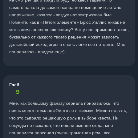
не смотрел да и вряд ли буду, но квест зацепил. От
самого начала до самого конца по помещению летало
напряжение, казалось воздух наэлектризован был.
Помните, как в «Пятом элементе» Брюс Уиллис никак не
мог зажечь последнюю спичку? Вот у нас примерно также,
буквально от каждого твоего решения может зависеть
дальнейший исход игры и очень легко все потерять. Мне
понравилось, придем еще)
Глеб
9
Мне, как большому фанату сериала понравилось, что
очень много отсылок «Остаться в живых». Можно сказать,
что это сыграло решающую роль в выборе квеста. Ни
секунды не пожалел, что пошли именно сюда, мне
понравился персонал (очень грамотная речь, все