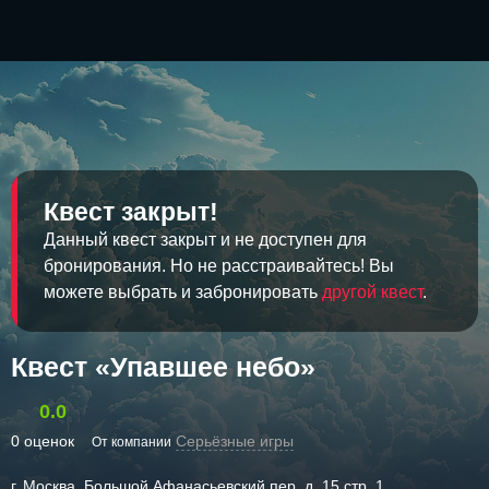
Квест закрыт!
Данный квест закрыт и не доступен для
бронирования. Но не расстраивайтесь! Вы
можете выбрать и забронировать
другой квест
.
Квест «Упавшее небо»
0.0
0 оценок
Серьёзные игры
От компании
г. Москва, Большой Афанасьевский пер. д. 15 стр. 1