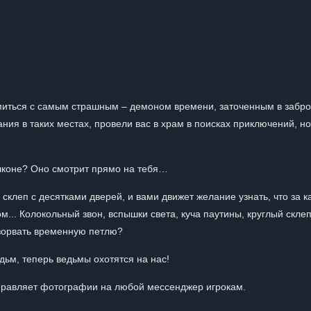
омиться с самым страшным – демоном времени, заточенным в заб
ия в таких местах, провели вас в храм в поисках приключений, но
алконе? Оно смотрит прямо на тебя…
 склеп с десятками дверей, и вами движет желание узнать, что за к
... Колокольный звон, вспышки света, куча паутины, круглый склеп.
азорвать временную петлю?
дьм, теперь ведьмы охотятся на нас!
тправляет фотографии на любой мессенджер игрокам.