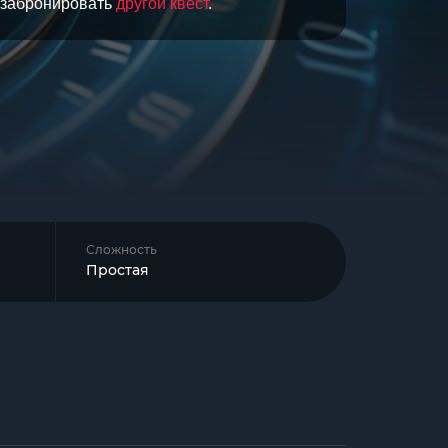
и забронировать
другой квест
.
Сложность
Простая