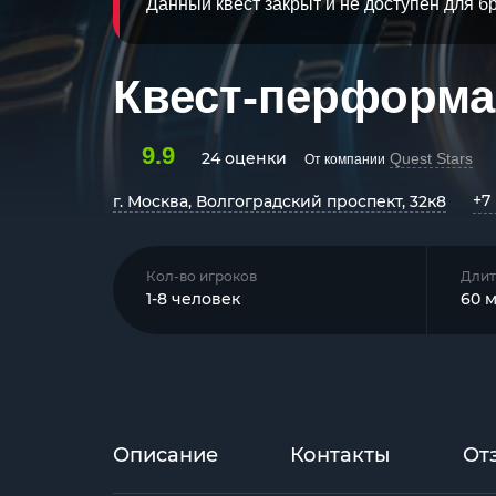
Данный квест закрыт и не доступен для 
Квест-перформа
9.9
24 оценки
Quest Stars
От компании
+7 
г. Москва, Волгоградский проспект, 32к8
Кол-во игроков
Длит
1-8 человек
60 
Описание
Контакты
От