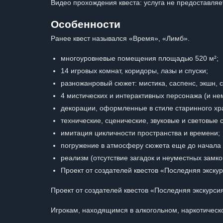
Видео прохождения квеста: услуга не предоставляе
Особенности
Ранее квест назывался «Время», «Лимб».
многоуровневые помещения площадью 520 м²;
14 игровых комнат, коридоры, лазы и спуски;
разножанровый сюжет: мистика, саспенс, экшн, 
4 мистических и интерактивных персонажа (и не
декорации, оформленные в стиле старинного 
технические, сценические, звуковые и световые
имитация цикличности пространства и времени;
погружение в атмосферу сюжета еще до начала –
реализм (отсутствие загадок и неуместных замко
Проект от создателей квестов «Последняя экскур
Проект от создателей квестов «Последняя экскурсия
Игрокам, находящимся в алкогольном, наркотическо