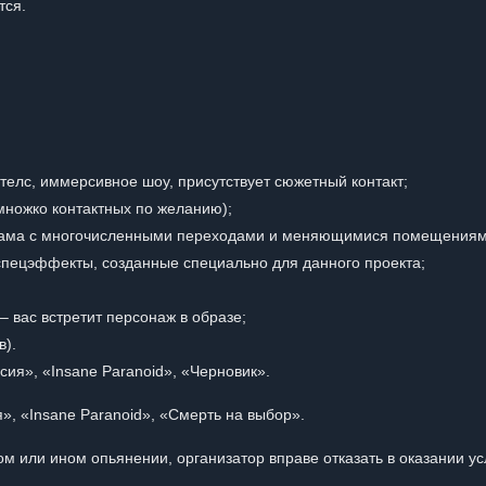
тся.
стелс, иммерсивное шоу, присутствует сюжетный контакт;
множко контактных по желанию);
храма с многочисленными переходами и меняющимися помещениям
 спецэффекты, созданные специально для данного проекта;
 вас встретит персонаж в образе;
в).
сия», «Insane Paranoid», «Черновик».
», «Insane Paranoid», «Смерть на выбор».
м или ином опьянении, организатор вправе отказать в оказании ус