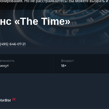
бронирования. Но не расстраивайтесь! Вы можете выбрать 
нс «The Time»
(495) 646-07-21
ельность
Возраст
минут
18+
зывы
22