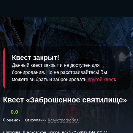
Квест закрыт!
Данный квест закрыт и не доступен для
бронирования. Но не расстраивайтесь! Вы
можете выбрать и забронировать
другой квест
.
Квест «Заброшенное святилище»
0.0
0 оценок
Клаустрофобия
От компании
г. Москва, Щёлковское шоссе, вл75
+7 (495) 646-07-21