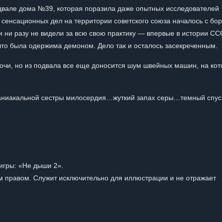
двале дома №39, которая поразила даже опытных исследователей
 сенсационных дел на территории советского союза началось с бор
ни ни разу не видели за всю свою практику — впервые в истории С
что была одержима демоном. Дело так и осталось засекреченным.
очи, но из подвала все еще доносится шум швейных машин, на ко
аниакальной сестры милосердия…жуткий запах серы…темный спус
игры: «Не дыши 2».
 правом. Служит исключительно для иллюстрации и не отражает