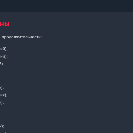
ены
 и продолжительности:
ий);
ий);
й).
);
их);
).
х);