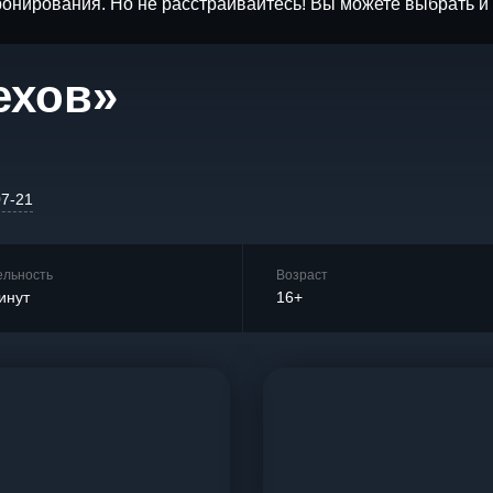
бронирования. Но не расстраивайтесь! Вы можете выбрать 
ехов»
07-21
ельность
Возраст
инут
16+