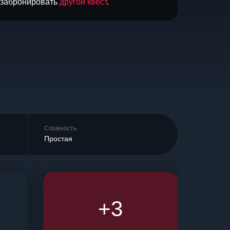
и забронировать
другой квест
.
Сложность
Простая
+3