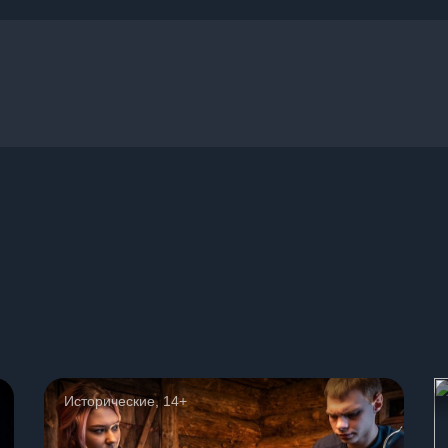
ы
Исторические, 14+