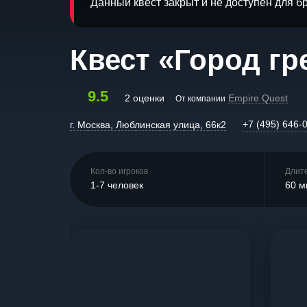
Данный квест закрыт и не доступен для 
Квест «Город гр
9.5
2 оценки
Empire Quest
От компании
+7 (495) 646-
г. Москва, Люблинская улица, 66к2
Кол-во игроков
Длит
1-7 человек
60 м