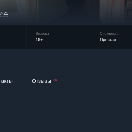
07-21
Возраст
Сложность
18+
Простая
такты
Отзывы
14