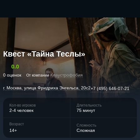
Квест «Тайна Теслы»
0.0
0 оценок
Клаустрофобия
От компании
г. Москва, улица Фридриха Энгельса, 20с2
+7 (495) 646-07-21
Кол-во игроков
Длительность
2-4 человек
75 минут
Возраст
Сложность
14+
Сложная