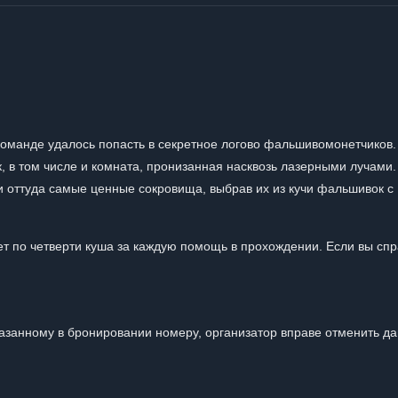
команде удалось попасть в секретное логово фальшивомонетчиков.
, в том числе и комната, пронизанная насквозь лазерными лучами
 оттуда самые ценные сокровища, выбрав их из кучи фальшивок с
ет по четверти куша за каждую помощь в прохождении. Если вы сп
казанному в бронировании номеру, организатор вправе отменить д