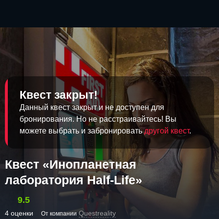
Квест закрыт!
Данный квест закрыт и не доступен для
бронирования. Но не расстраивайтесь! Вы
можете выбрать и забронировать
другой квест
.
Квест «Инопланетная
лаборатория Half-Life»
9.5
4 оценки
Questreality
От компании