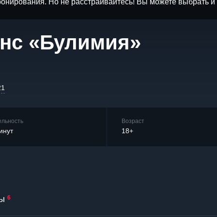
бронирования. Но не расстраивайтесь! Вы можете выбрать 
нс «Булимия»
21
ельность
Возраст
инут
18+
ы
6