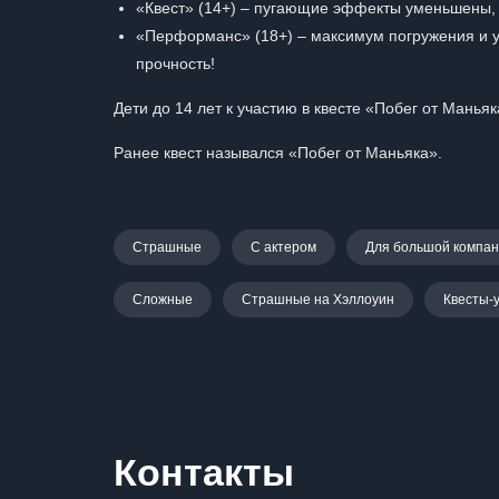
«Квест» (14+) – пугающие эффекты уменьшены, 
«Перформанс» (18+) – максимум погружения и уч
прочность!
Дети до 14 лет к участию в квесте «Побег от Манья
Ранее квест назывался «Побег от Маньяка».
Страшные
С актером
Для большой компа
Сложные
Страшные на Хэллоуин
Квесты-
Контакты