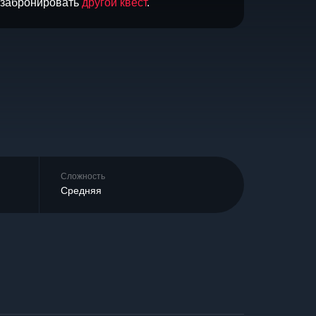
и забронировать
другой квест
.
Сложность
Средняя