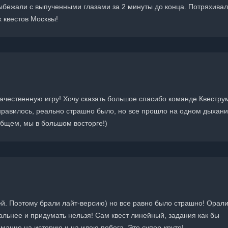
ыбежали с выпученными глазами за 2 минуты до конца. Потряхива
х квестов Москвы!
качественную игру! Хочу сказать большое спасибо команде Квестру
нравилось, реально страшно было, но все прошло на одном дыхании,
общем, мы в большом восторге!)
ей. Поэтому брали лайт-версию) но все равно было страшно! Орали
льнее и придумать нельзя! Сам квест линейный, задания как бы
нимание на историю и на идею побега. Это супер-круто!