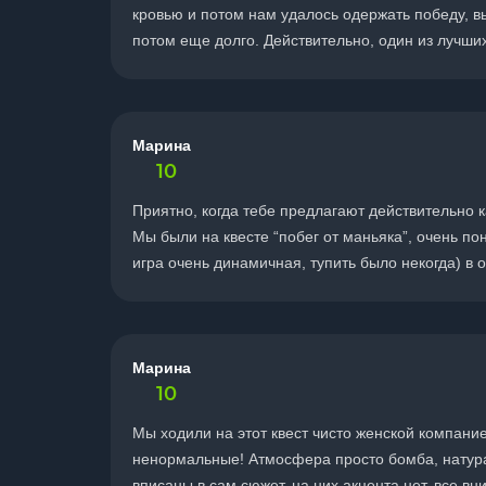
кровью и потом нам удалось одержать победу, в
потом еще долго. Действительно, один из лучши
Марина
10
Приятно, когда тебе предлагают действительно 
Мы были на квесте “побег от маньяка”, очень по
игра очень динамичная, тупить было некогда) в 
Марина
10
Мы ходили на этот квест чисто женской компани
ненормальные! Атмосфера просто бомба, натура
вписаны в сам сюжет, на них акцента нет, все в