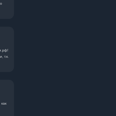
ло
м.рф!
 т.к.
 как