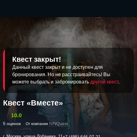
Квест закрыт!
Данный квест закрыт и не доступен для
бронирования. Но не расстраивайтесь! Вы
можете выбрать и забронировать
другой квест
.
Квест «Вместе»
10.0
5 оценок
IVNQuest
От компании
г. Москва, улица Лобачика, 11
+7 (495) 646-07-21