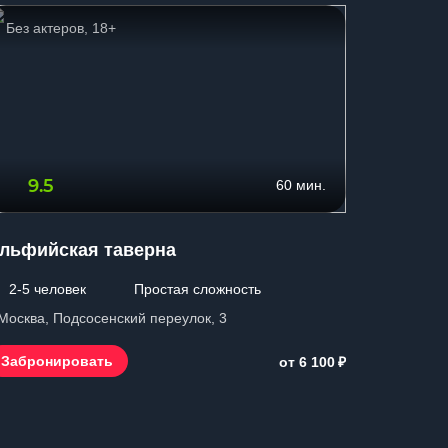
Без актеров, 18+
Сложны
9.5
9.3
60 мин.
льфийская таверна
Шерлок 
2-5 человек
Простая сложность
2-7 чел
 Москва, Подсосенский переулок, 3
г. Москва,
₽
Забронировать
Заброн
от 6 100