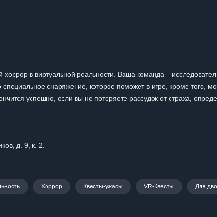
й хоррор в виртуальной реальности. Ваша команда – исследовател
 специальное снаряжение, которое поможет в игре, кроме того, м
нчится успешно, если вы не потеряете рассудок от страха, опред
в, д. 9, к. 2.
льность
Хоррор
Квесты-ужасы
VR-Квесты
Для дв