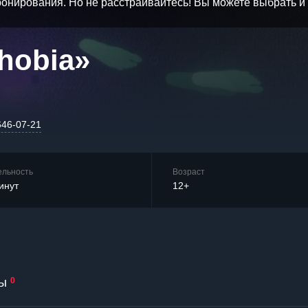
бронирования. Но не расстраивайтесь! Вы можете выбрать 
hobia»
646-07-21
ельность
Возраст
инут
12+
ы
0