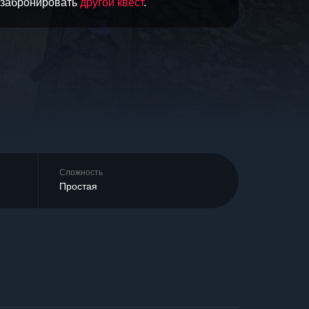
и забронировать
другой квест
.
Сложность
Простая