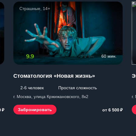
Страшные, 14+
9.9
60 мин.
Стоматология «Новая жизнь»
Э
2-6 человек
Простая сложность
г. Москва, улица Кржижановского, 8к2
г.
₽
₽
Забронировать
0
от 6 500