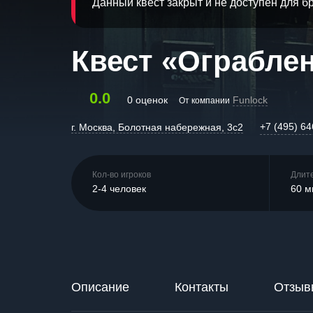
Данный квест закрыт и не доступен для 
Квест «Ограбле
0.0
0 оценок
Funlock
От компании
+7 (495) 64
г. Москва, Болотная набережная, 3с2
Кол-во игроков
Длит
2-4 человек
60 м
Описание
Контакты
Отзыв