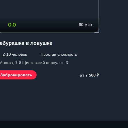
0.0
0.0
60 мин.
ебурашка в ловушке
В поиск
2-10 человек
Простая сложность
1-10 ч
 Москва, 1-й Щипковский переулок, 3
г. Москва,
Владыкин
₽
Забронировать
от 7 500
Заброн