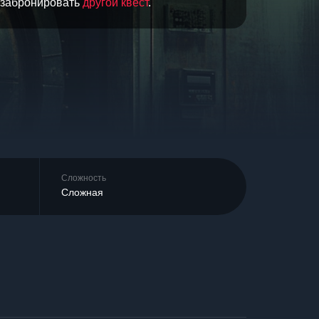
и забронировать
другой квест
.
Сложность
Сложная