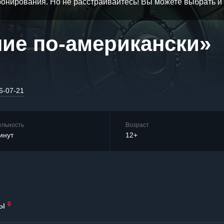
бронирования. Но не расстраивайтесь! Вы можете выбрать 
ние по-американски»
6-07-21
ельность
Возраст
инут
12+
ы
0