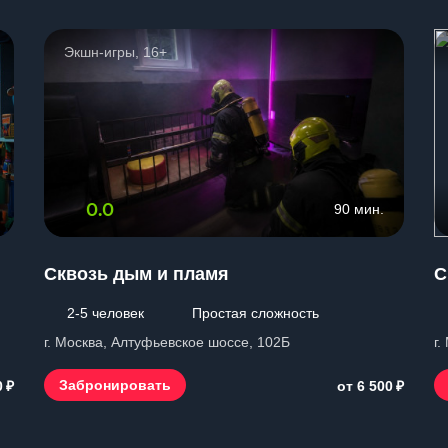
Экшн-игры, 16+
0.0
90 мин.
Сквозь дым и пламя
С
2-5 человек
Простая сложность
г. Москва, Алтуфьевское шоссе, 102Б
г.
₽
₽
Забронировать
0
от 6 500