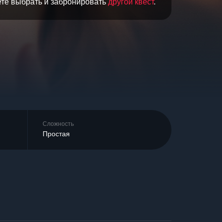
ете выбрать и забронировать
другой квест
.
Сложность
Простая