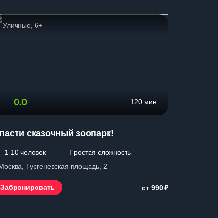
Уличные, 6+
Для нов
0.0
0.0
120 мин.
пасти сказочный зоопарк!
Кома
1-10 человек
Простая сложность
2-4 чел
 Москва, Тургеневская площадь, 2
г. Москва,
₽
Забронировать
Заброн
от 990