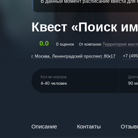
В данный момент расписание квеста для 
Квест «Поиск и
0.0
0 оценок
Территория мист
От компании
+7 (495
г. Москва, Ленинградский проспект, 80к17
Кол-во игроков
Длит
4-40 человек
90 м
Описание
Контакты
Отзыв