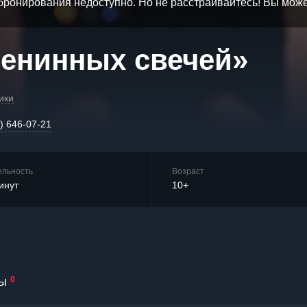
бронирования недоступно. Но не расстраивайтесь! Вы мож
менинных свечей»
ики
) 646-07-21
ельность
Возраст
инут
10+
ы
0