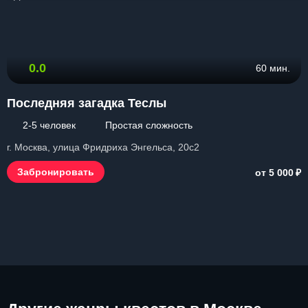
0.0
60 мин.
Последняя загадка Теслы
2-5 человек
Простая сложность
г. Москва, улица Фридриха Энгельса, 20с2
г
₽
Забронировать
от 5 000