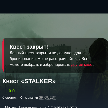
Квест закрыт!
Данный квест закрыт и не доступен для
бронирования. Но не расстраивайтесь! Вы
можете выбрать и забронировать
другой квест
.
Квест «STALKER»
0.0
0 оценок
SP-QUEST
От компании
г. Москва, Ткацкая улица, 5с7
+7 (495) 646-07-21