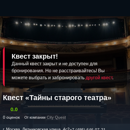
Квест закрыт!
Данный квест закрыт и не доступен для
бронирования. Но не расстраивайтесь! Вы
можете выбрать и забронировать
другой квест
.
Квест «Тайны старого театра»
0.0
0 оценок
City Quest
От компании
г. Москва, Летниковская улица, 4с2
+7 (495) 646-07-21