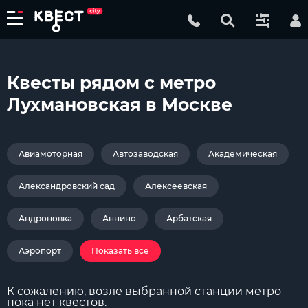
Квесты рядом с метро
Лухмановская в Москве
Авиамоторная
Автозаводская
Академическая
Александровский сад
Алексеевская
Андроновка
Аннино
Арбатская
Аэропорт
Показать все
К сожалению, возле выбранной станции метро
пока нет квестов.