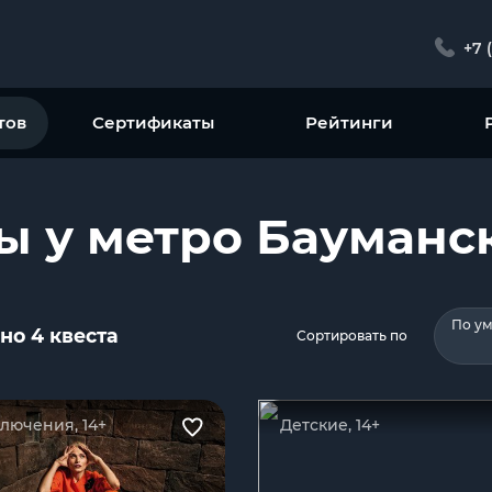
+7 
тов
Сертификаты
Рейтинги
ы у метро Бауманс
По у
но 4 квеста
Сортировать по
лючения, 14+
Детские, 14+