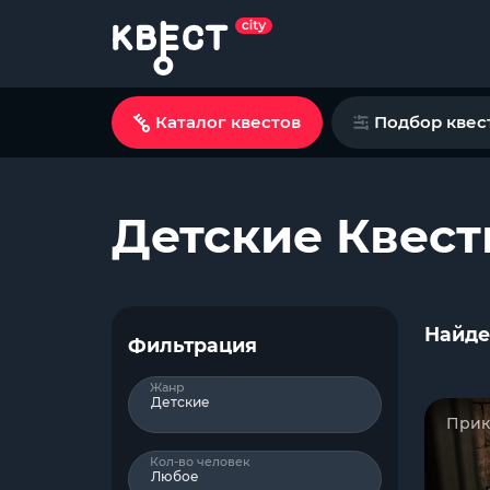
Каталог квестов
Подбор квес
Детские Квест
Найде
Фильтрация
Жанр
Детские
Прик
Кол-во человек
Любое