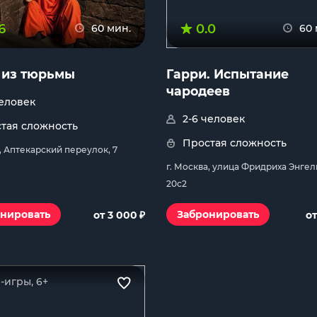
6
0.0
60 мин.
60 
 из тюрьмы
Гарри. Испытание
чародеев
человек
2-6 человек
тая сложность
Простая сложность
, Аптекарский переулок, 7
г. Москва, улица Фридриха Энгел
20с2
₽
нировать
Забронировать
от 3 000
от
-игры, 6+