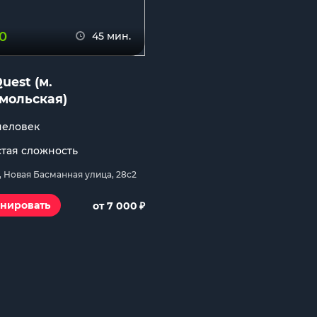
.0
45 мин.
Quest (м.
мольская)
 человек
тая сложность
, Новая Басманная улица, 28с2
₽
нировать
от 7 000