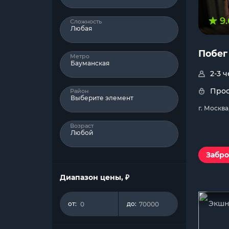
9.
Сложность
Любая
Побег
Метро
Бауманская
2-3 
Прос
Район
Выберите элемент
г. Москва
Возраст
Любой
Забро
Диапазон цены, ₽
Экшн
от:
до: