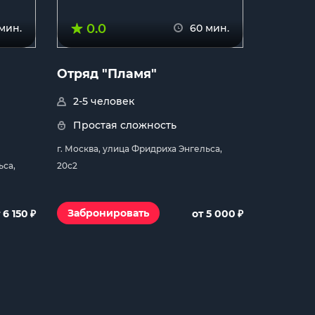
0.0
мин.
60 мин.
Отряд "Пламя"
2-5 человек
Простая сложность
г. Москва, улица Фридриха Энгельса,
ьса,
20с2
₽
₽
Забронировать
 6 150
от 5 000