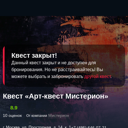
Квест закрыт!
Данный квест закрыт и не доступен для
бронирования. Но не расстраивайтесь! Вы
можете выбрать и забронировать
другой квест
.
Квест «Арт-квест Мистерион»
8.9
10 оценок
Мистерион
От компании
г. Москва, ул. Просторная, д. 14, к. 1
+7 (495) 646-07-21