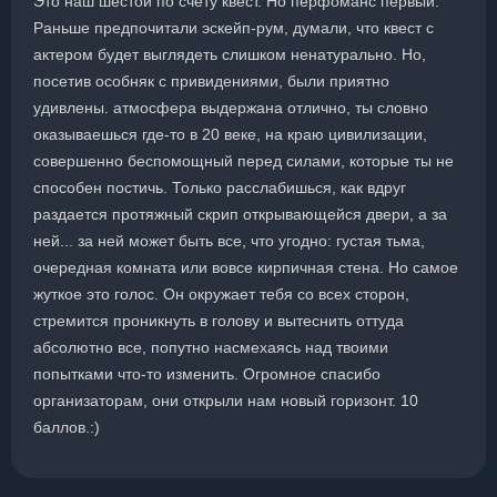
Это наш шестой по счету квест. Но перфоманс первый.
Раньше предпочитали эскейп-рум, думали, что квест с
актером будет выглядеть слишком ненатурально. Но,
посетив особняк с привидениями, были приятно
удивлены. атмосфера выдержана отлично, ты словно
оказываешься где-то в 20 веке, на краю цивилизации,
совершенно беспомощный перед силами, которые ты не
способен постичь. Только расслабишься, как вдруг
раздается протяжный скрип открывающейся двери, а за
ней... за ней может быть все, что угодно: густая тьма,
очередная комната или вовсе кирпичная стена. Но самое
жуткое это голос. Он окружает тебя со всех сторон,
стремится проникнуть в голову и вытеснить оттуда
абсолютно все, попутно насмехаясь над твоими
попытками что-то изменить. Огромное спасибо
организаторам, они открыли нам новый горизонт. 10
баллов.:)