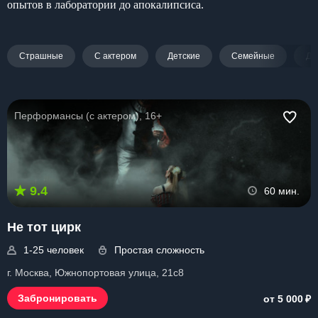
опытов в лаборатории до апокалипсиса.
Страшные
С актером
Детские
Семейные
Дл
Перформансы (с актером), 16+
9.4
60 мин.
Не тот цирк
1-25 человек
Простая сложность
г. Москва, Южнопортовая улица, 21с8
₽
Забронировать
от 5 000