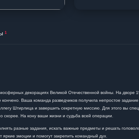
ы
1
тмосферных декорациях Великой Отечественной войны. На дворе 1
е кончено. Ваша команда разведчиков получила непростое задани
коллегу Штирлица и завершить секретную миссию. Для этого вы спе
но скорее. На кону ваши жизни и судьба всей операции.
лнять разные задания, искать важные предметы и решать головол
т яркие эмоции и помогут закрепить командный дух.