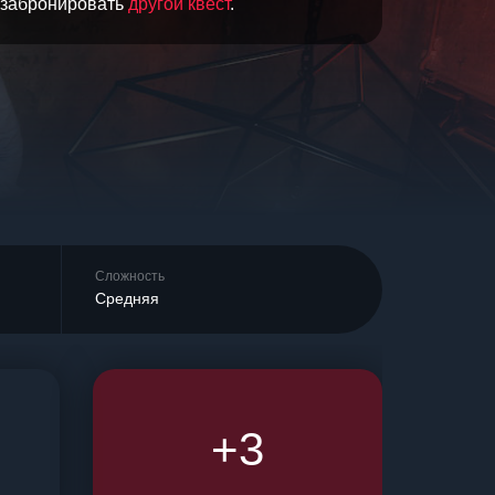
и забронировать
другой квест
.
Сложность
Средняя
+3