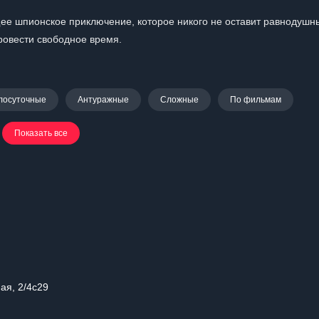
щее шпионское приключение, которое никого не оставит равнодушн
ровести свободное время.
лосуточные
Антуражные
Сложные
По фильмам
Показать все
ая, 2/4с29