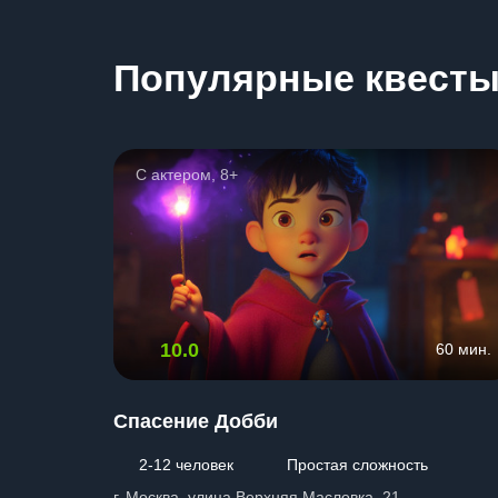
Популярные квест
С актером, 8+
10.0
60 мин.
Спасение Добби
2-12 человек
Простая сложность
г. Москва, улица Верхняя Масловка, 21