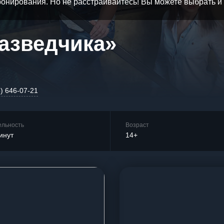
бронирования. Но не расстраивайтесь! Вы можете выбрать 
разведчика»
5) 646-07-21
ельность
Возраст
инут
14+