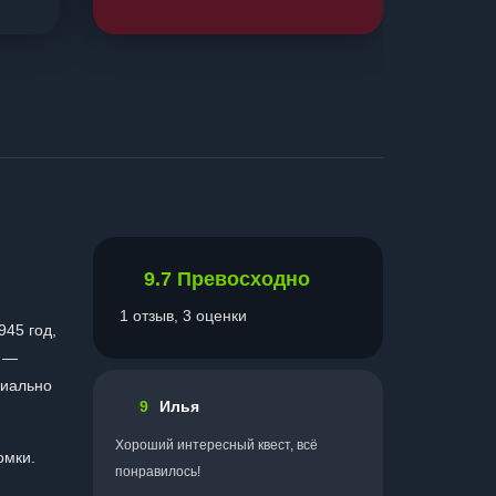
9.7
Превосходно
1 отзыв, 3 оценки
945 год,
е —
циально
9
Илья
Хороший интересный квест, всё
омки.
понравилось!