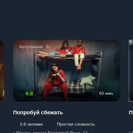
ы
Антуражные, 9+
9.8
60 мин.
Попробуй сбежать
П
2-6 человек
Простая сложность
г. Москва, проезд Берёзовой Рощи, 12
г.