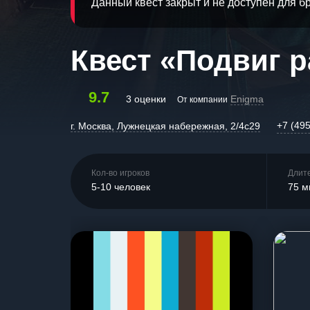
Данный квест закрыт и не доступен для 
Квест «Подвиг 
9.7
3 оценки
Enigma
От компании
+7 (49
г. Москва, Лужнецкая набережная, 2/4с29
Кол-во игроков
Длит
5-10 человек
75 м