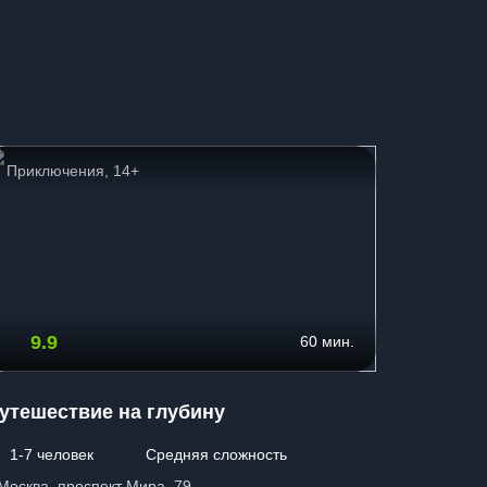
Приключения, 14+
Страшн
9.9
9.0
60 мин.
утешествие на глубину
Silent Hi
1-7 человек
Средняя сложность
2-5 чел
 Москва, проспект Мира, 79
г. Москва,