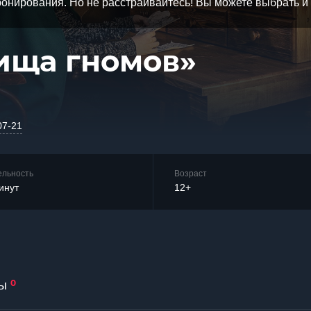
бронирования. Но не расстраивайтесь! Вы можете выбрать 
ища гномов»
07-21
ельность
Возраст
инут
12+
0
ы