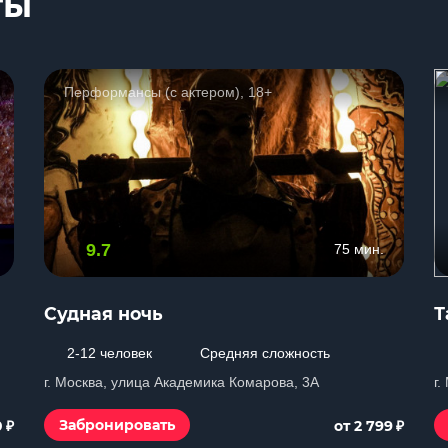
ты
Перформансы (с актером), 18+
9.7
75 мин.
Судная ночь
Т
2-12 человек
Средняя сложность
г. Москва, улица Академика Комарова, 3А
г.
₽
₽
Забронировать
0
от 2 799