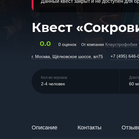
Данный квест закрыт и не доступен для 
Квест «Сокров
0.0
0 оценок
Клаустрофобия
От компании
+7 (495) 646-
г. Москва, Щёлковское шоссе, вл75
Кол-во игроков
Длит
2-4 человек
60 м
Описание
Контакты
Отзыв