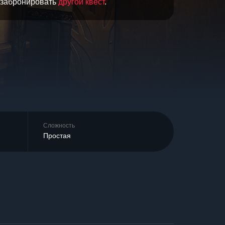
и забронировать
другой квест
.
Сложность
Простая