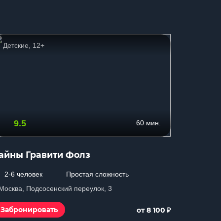
Детские, 12+
Страшн
9.5
9.6
60 мин.
айны Гравити Фолз
Пропа
2-6 человек
Простая сложность
2-7 чел
 Москва, Подсосенский переулок, 3
г. Москва,
₽
Забронировать
Заброн
от 8 100