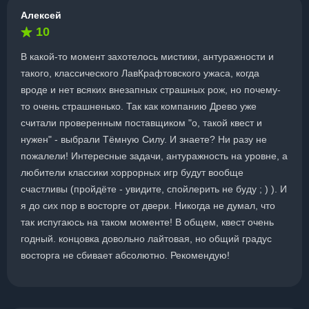
Алексей
10
В какой-то момент захотелось мистики, антуражности и
такого, классического ЛавКрафтовского ужаса, когда
вроде и нет всяких внезапных страшных рож, но почему-
то очень страшненько. Так как компанию Древо уже
считали проверенным поставщиком "о, такой квест и
нужен" - выбрали Тёмную Силу. И знаете? Ни разу не
пожалели! Интересные задачи, антуражность на уровне, а
любители классики хоррорных игр будут вообще
счастливы (пройдёте - увидите, спойлерить не буду ; ) ). И
я до сих пор в восторге от двери. Никогда не думал, что
так испугаюсь на таком моменте! В общем, квест очень
годный. концовка довольно лайтовая, но общий градус
восторга не сбивает абсолютно. Рекомендую!