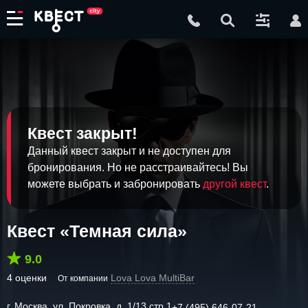
Квест закрыт!
Данный квест закрыт и не доступен для
бронирования. Но не расстраивайтесь! Вы
можете выбрать и забронировать
другой квест
.
Квест «Темная сила»
9.0
4 оценки
Lova Lova MultiBar
От компании
г. Москва, ул. Покровка, д. 1/13 стр.1
+7 (495) 646-07-21