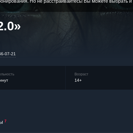
бронирования. Но не расстраивайтесь! Вы можете выбрать 
2.0»
46-07-21
ельность
Возраст
инут
14+
ы
7