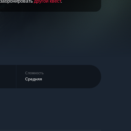
и забронировать
другой квест
.
Сложность
Средняя