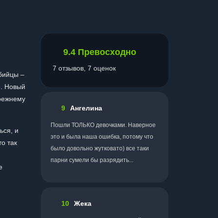
9.4
Превосходно
7 отзывов, 7 оценок
убийцы –
е. Новый
прежнему
9
Ангелина
Пошли ТОЛЬКО девочками. Наверное
ься, и
это и была наша ошибка, потому что
то так
было довольно жутковато) все таки
и
парни сумели бы разрядить...
е
10
Жека