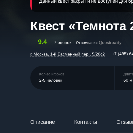
Данный квест закрыт и не доступен для 
Квест «Темнота 
9.4
7 оценок
Questreality
От компании
+7 (495) 6
г. Москва, 1-й Басманный пер., 5/20с2
Кол-во игроков
Длит
2-5 человек
60 м
Описание
Контакты
Отзыв