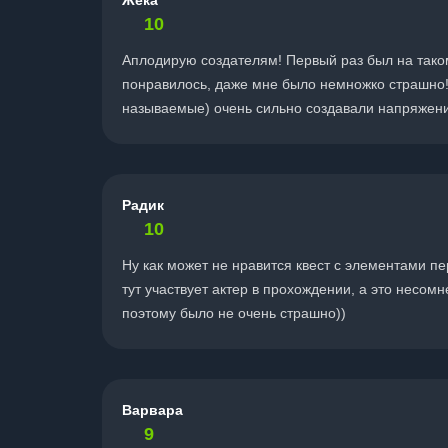
Жека
10
Аплодирую создателям! Первый раз был на таком
понравилось, даже мне было немножко страшно!
называемые) очень сильно создавали напряжение
Радик
10
Ну как может не нравится квест с элементами п
тут участвует актер в прохождении, а это несом
поэтому было не очень страшно))
Варвара
9