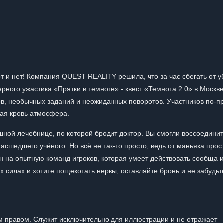
от и нет! Компания QUEST REALITY решила, что за час сбегать от 
рного ужастика «Прятки в темноте» - квест «Темнота 2.0» в Москв
в, необычных заданий и неожиданных поворотов. Участников по-
щая кровь атмосфера.
ной лечебнице, по которой бродит доктор. Вы смогли воссоединит
асшедшего учёного. Но всё не так-то просто, ведь от маньяка прос
ан на опытную команд игроков, которая умеет действовать сообща 
х силах и хотите пощекотать нервы, оставляйте бронь и не забудьт
 правом. Служит исключительно для иллюстрации и не отражает