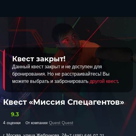
Квест закрыт!
Данный квест закрыт и не доступен для
бронирования. Но не расстраивайтесь! Вы
можете выбрать и забронировать
другой квест
.
Квест «Миссия Спецагентов»
9.3
4 оценки
Quest Quest
От компании
г. Москва, улица Жебрунова, 2А
+7 (495) 646-07-21