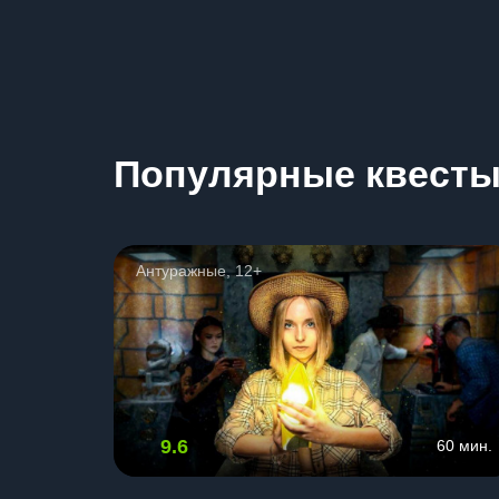
Популярные квест
Антуражные, 12+
9.6
60 мин.