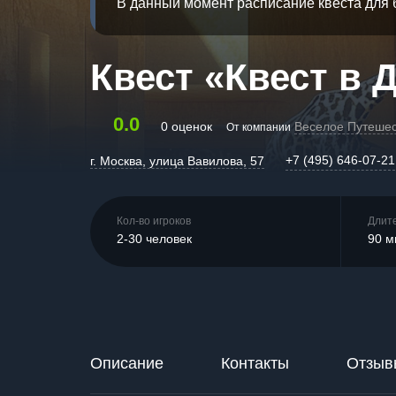
В данный момент расписание квеста для 
Квест «Квест в 
0.0
0 оценок
Веселое Путеше
От компании
+7 (495) 646-07-21
г. Москва, улица Вавилова, 57
Кол-во игроков
Длит
2-30 человек
90 м
Описание
Контакты
Отзыв