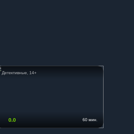
Детективные, 14+
Приклю
0.0
9.2
60 мин.