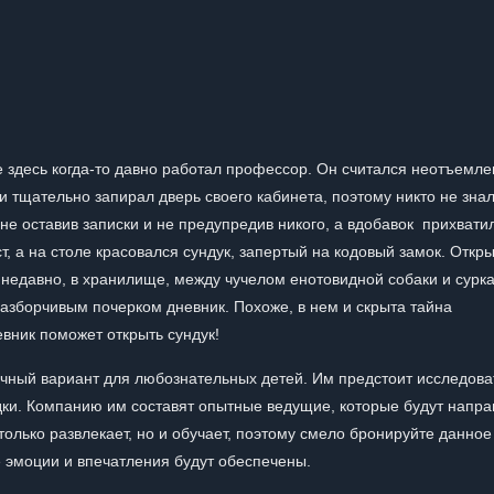
е здесь когда-то давно работал профессор. Он считался неотъемл
 и тщательно запирал дверь своего кабинета, поэтому никто не знал
не оставив записки и не предупредив никого, а вдобавок прихватил
т, а на столе красовался сундук, запертый на кодовый замок. Откры
о недавно, в хранилище, между чучелом енотовидной собаки и сурка
зборчивым почерком дневник. Похоже, в нем и скрыта тайна
вник поможет открыть сундук!
ичный вариант для любознательных детей. Им предстоит исследова
дки. Компанию им составят опытные ведущие, которые будут напра
только развлекает, но и обучает, поэтому смело бронируйте данное
е эмоции и впечатления будут обеспечены.