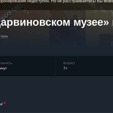
бронирования недоступно. Но не расстраивайтесь! Вы мож
Дарвиновском музее»
ствие
ельность
Возраст
инут
7+
ы
0