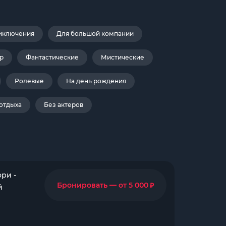
иключения
Для большой компании
р
Фантастические
Мистические
Ролевые
На день рождения
 отдыха
Без актеров
ри -
₽
Бронировать — от 5 000
й