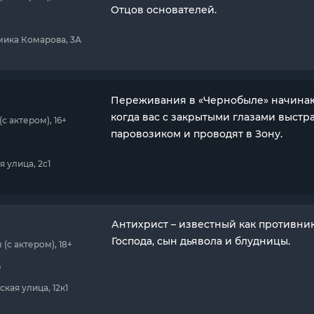
Отцов основателей.
емика Комарова, 3А
Переживания в «Чернобыле» начинаю
когда вас с закрытыми глазами выстр
 актером), 16+
паровозиком и проводят в Зону.
я улица, 2с1
Антихрист – известный как противни
Господа, сын дьявола и блудницы.
с актером), 18+
0
ская улица, 12к1