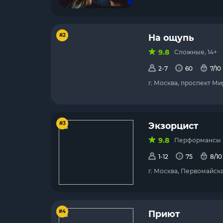
#2
На ощупь
9.8
Сложные, 14+
2-7
60
7/10
г. Москва, проспект Ми
#3
Экзорцист
9.8
Перформансы (с
1-12
75
8/10
г. Москва, Первомайска
#4
Приют