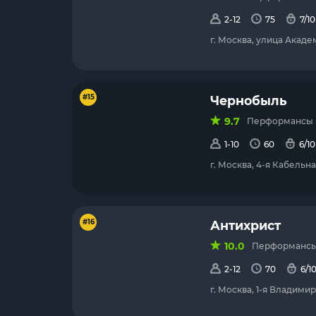
2-12
75
7/10
г. Москва, улица Акад
#15
Чернобыль
9.7
Перформансы (с
1-10
60
6/10
г. Москва, 4-я Кабельна
#16
Антихрист
10.0
Перформансы (
2-12
70
6/1
г. Москва, 1-я Владимир