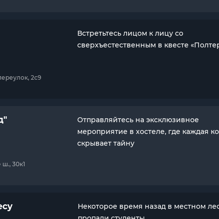
Встретьтесь лицом к лицу со
сверхъестественным в квесте «Полтер
переулок, 2с9
д"
Отправляйтесь на эксклюзивное
мероприятие в хостеле, где каждая к
скрывает тайну
ш., 30к1
есу
Некоторое время назад в местном ле
пропали студенты.