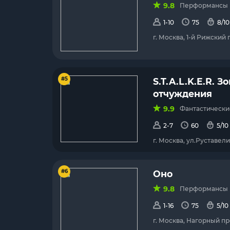
9.8
Перформансы (с
1-10
75
8/10
г. Москва, 1-й Рижский 
#5
S.T.A.L.K.E.R. З
отчуждения
9.9
Фантастические
2-7
60
5/10
г. Москва, ул.Руставели, 
#6
Оно
9.8
Перформансы (с
1-16
75
5/10
г. Москва, Нагорный пр