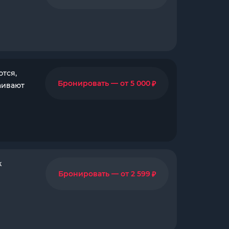
тся,
₽
Бронировать — от 5 000
аивают
к
₽
Бронировать — от 2 599