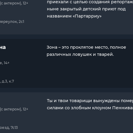
приехали с целью создания репортаж
 актером), 12+
ныне закрытый детский приют под
названием «Партарриу»
переулок, 2с1
она
Зона – это проклятое место, полное
различных ловушек и тварей.
, 14+
д.3, к.7
Ты и твои товарищи вынуждены поме
силами со злобным клоуном Пеннивай
 актером), 12+
оезд, 7с13