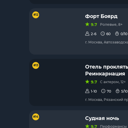
#12
Форт Боярд
9.7
Ролевые, 8+
2-6
60
0/10
г. Москва, Автозаводска
#13
Отель прокляты
Реинкарнация
9.7
С актером, 12+
1-10
70
5/10
г. Москва, Рязанский пр
#14
Судная ночь
9.7
Перформансы (с