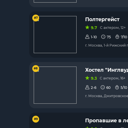
#7
Полтергейст
9.7
С актером, 12+
1-10
75
7/10
г. Москва, 1-й Рижский 
#8
Хостел "Инглву
9.3
С актером, 16+
2-6
60
5/10
г. Москва, Дмитровское 
#9
Пропавшие в л