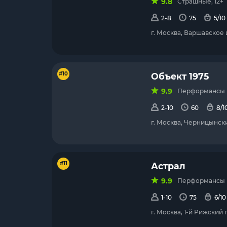
9.8
Страшные, 12+
2-8
75
5/10
г. Москва, Варшавское 
#10
Объект 1975
9.9
Перформансы (с
2-10
60
8/1
г. Москва, Черницынски
#11
Астрал
9.9
Перформансы (с
1-10
75
6/10
г. Москва, 1-й Рижский 