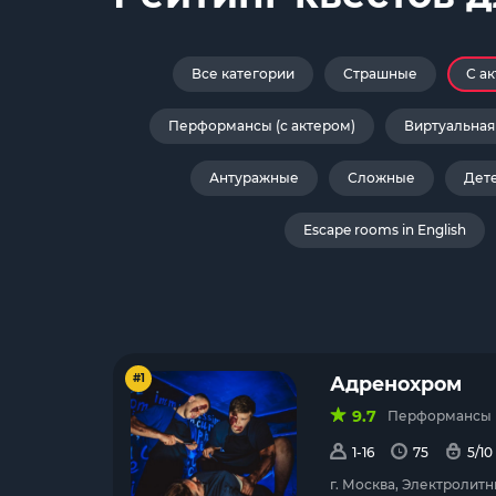
Все категории
Страшные
С а
Перформансы (с актером)
Виртуальная
Антуражные
Сложные
Дет
Escape rooms in English
#1
Адренохром
9.7
Перформансы (с
1-16
75
5/10
г. Москва, Электролитн