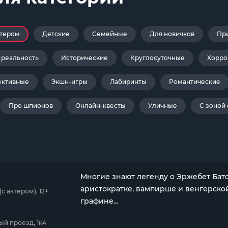
ктером
Детские
Семейные
Для новичков
Пр
 реальность
Исторические
Круглосуточные
Хорро
ективные
Экшн-игры
Лабиринты
Романтические
Про шпионов
Онлайн-квесты
Уличные
С зоной
Многие знают легенду о Эржебет Бато
аристократке, вампирше и венгерско
 актером), 12+
графине...
ый проезд, 1к4